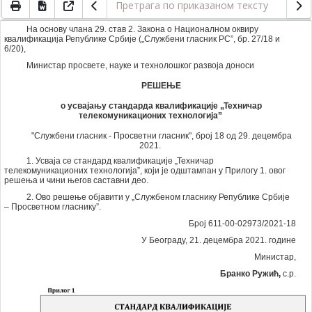
На основу члана 29. став 2. Закона о Националном оквиру
квалификација Републике Србије („Службени гласник РС”, бр. 27/18 и
6/20),
Министар просвете, науке и технолошког развоја доноси
РЕШЕЊЕ
о усвајању стандарда квалификације „Техничар
телекомуникационих технологија”
"Службени гласник - Просветни гласник", број 18 од 29. децембра
2021.
1. Усваја се стандард квалификације „Техничар
телекомуникационих технологија”, који је одштампан у Прилогу 1. овог
решења и чини његов саставни део.
2. Ово решење објавити у „Службеном гласнику Републике Србије
– Просветном гласнику”.
Број 611-00-02973/2021-18
У Београду, 21. децембра 2021. године
Министар,
Бранко Ружић,
с.р.