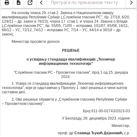
На основу члана 29. став 2. Закона о Националном оквиру
квалификација Републике Србије („Службени гласник РС”, бр. 27/18, 6/20,
129/21 – др. закон и 76/23), члана 17. став 1. и члана 24. Закона о Влади
(„Службени гласник РС”, бр. 55/05, 71/05 – исправка, 101/07, 65/08, 16/11,
68/12 – УС, 72/12, 74/12 – исправка УС, 7/14 – УС, 44/14 и 30/18 – др.
закон),
Министар просвете доноси
РЕШЕЊЕ
о усвајању стандарда квалификације „Техничар
информационих технологија”
"Службени гласник РС - Просветни гласник", број 1 од 25. јануара
2024.
1. Усваја се стандард квалификације „Техничар информационих
технологијаˮ, који је одштампан у Прилогу 1. овог решења и чини његов
саставни део.
2. Ово решење објавити у „Службеном гласнику Републике Србије
– Просветном гласнику”.
Број 611-00-02743/2023-03
У Београду, 28. децембра 2023. године
Министар,
проф. др
Славица Ђукић Дејановић,
с.р.