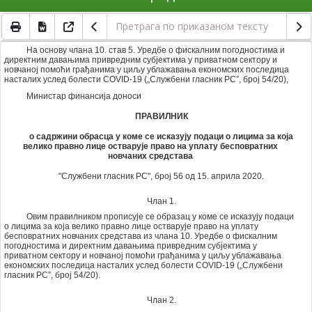
На основу члана 10. став 5. Уредбе о фискалним погодностима и
директним давањима привредним субјектима у приватном сектору и
новчаној помоћи грађанима у циљу ублажавања економских последица
насталих услед болести COVID-19 („Службени гласник РС”, број 54/20),
Министар финансија доноси
ПРАВИЛНИК
о садржини обрасца у коме се исказују подаци о лицима за која
велико правно лице остварује право на уплату бесповратних
новчаних средстава
"Службени гласник РС", број 56 од 15. априла 2020.
Члан 1.
Овим правилником прописује се образац у коме се исказују подаци
о лицима за која велико правно лице остварује право на уплату
бесповратних новчаних средстава из члана 10. Уредбе о фискалним
погодностима и директним давањима привредним субјектима у
приватном сектору и новчаној помоћи грађанима у циљу ублажавања
економских последица насталих услед болести COVID-19 („Службени
гласник РС”, број 54/20).
Члан 2.