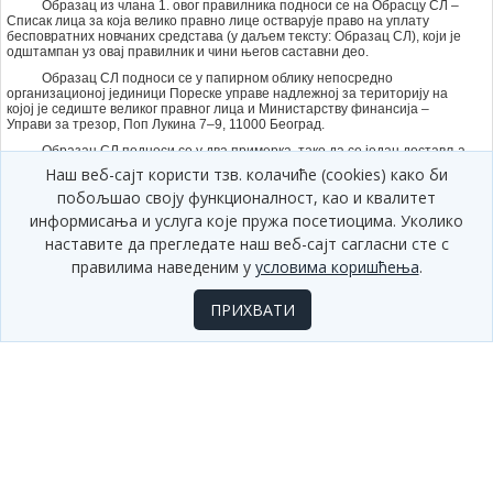
Образац из члана 1. овог правилника подноси се на Обрасцу СЛ –
Списак лица за која велико правно лице остварује право на уплату
бесповратних новчаних средстава (у даљем тексту: Образац СЛ), који је
одштампан уз овај правилник и чини његов саставни део.
Образац СЛ подноси се у папирном облику непосредно
организационој јединици Пореске управе надлежној за територију на
којој је седиште великог правног лица и Министарству финансија –
Управи за трезор, Поп Лукина 7–9, 11000 Београд.
Образац СЛ подноси се у два примерка, тако да се један доставља
организационој јединици Пореске управе, а други Министарству
Наш веб-сајт користи тзв. колачиће (cookies) како би
финансија – Управи за трезор, сагласно ставу 2. овог члана.
побољшао своју функционалност, као и квалитет
информисања и услуга које пружа посетиоцима. Уколико
Члан 3.
наставите да прегледате наш веб-сајт сагласни сте с
У Образац СЛ подаци се уносе на следећи начин:
правилима наведеним у
условима коришћења
.
1) у делу 1. попуњавају се подаци:
(1) Организациона јединица Пореске управе – назив
ПРИХВАТИ
организационе јединице Пореске управе надлежне за територију на
којој је седиште великог правног лица;
(2) ПИБ – порески идентификациони број великог правног лица;
(3) назив привредног субјекта – назив великог правног лица;
(4) адреса – улица и број и место седишта великог правног лица;
(5) седиште – назив и шифра општине седишта великог правног
лица. Шифра се уписује из правилника којим се прописују услови и
начин вођења рачуна за уплату јавних прихода;
(6) Обрачунски период – месец и година за који се остварује право