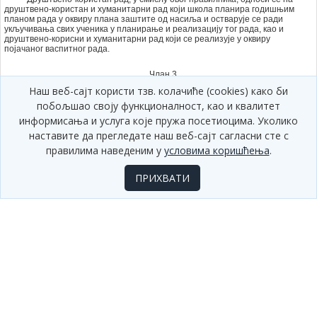
друштвено-користан и хуманитарни рад који школа планира годишњим
планом рада у оквиру плана заштите од насиља и остварује се ради
укључивања свих ученика у планирањe и реализацију тог рада, као и
друштвено-корисни и хуманитарни рад који се реализује у оквиру
појачаног васпитног рада.
Члан 3.
Наш веб-сајт користи тзв. колачиће (cookies) како би
Активности друштвено-корисног рада представљају следеће
активности: хуманитарне акције; еколошке акције уређења школе,
побољшао своју функционалност, као и квалитет
учионица, других просторија, као и школског окружења; акције
информисања и услуга које пружа посетиоцима. Уколико
прикупљања материјала за рециклажу; припрема, односно уређење
школског простора за одржавање школских манифестација, изложби,
наставите да прегледате наш веб-сајт сагласни сте с
гостовања, спортских и других такмичења; посете установама социјалне
правилима наведеним у
условима коришћења
.
заштите за смештај деце и омладине, домовима старих и Црвеном
крсту; и друге активности које доприносе развоју емпатије, толеранције
и унапређивању односа заснованих на међусобном уважавању и
ПРИХВАТИ
сарадњи.
Предлог активности које запослени у установама образовања и
васпитања могу да планирају и реализују у складу са годишњим планом
заштите од насиља, као и у оквиру појачаног васпитног рада налазе се у
Прилогу, који је одштампан уз овај правилник и чини његов саставни део.
Члан 4.
Учествовањем ученика у планирању и реализацији активности
друштвено-корисног рада које запослени у школама организују, стварају
се услови за утврђивање оцене из владања и по том основу, од другог
разреда основне школе и у свим разредима средње школе.