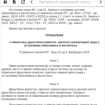
На основу члана 85. став 21. Закона о основама система
образовања и васпитања („Службени гласник РС”, бр. 88/17, 27/18 – др.
закон, 10/19, 6/20, 129/21 и 92/23) и члана 17. став 4. и члана 24. Закона о
Влади („Службени гласник РС”, бр. 55/05, 71/05 – исправка, 101/07, 65/08,
16/11, 68/12 – УС, 72/12, 7/14 – УС, 44/14 и 30/18 – др. закон),
Министар просвете доноси
ПРАВИЛНИК
о обављању друштвено-корисног, односно хуманитарног рада у
установама образовања и васпитања
"Службени гласник РС", број 10 од 9. фебруара 2024.
Члан 1.
Овим правилником прописују се ближи услови, начин, садржај,
дужинa, местo и време обављања и друга питања од значаја за
обављање друштвено-корисног, односно хуманитарног рада у
установама образовања и васпитања.
Члан 2.
Друштвено-користан, односно хуманитаран рад (у даљем тексту:
друштвено-користан рад), у смислу овог правилника, обухвата
активности чијим се остваривањем развија друштвено одговорно
понашање ученика.
Друштвено-користан рад, у смислу овог правилника, односи се на