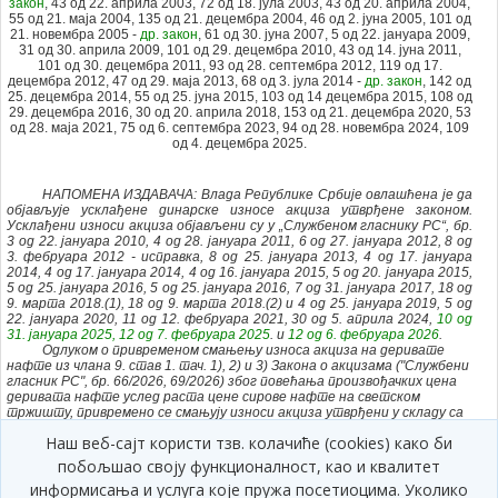
закон
, 43 од 22. априла 2003, 72 од 18. јула 2003, 43 од 20. априла 2004,
55 од 21. маја 2004, 135 од 21. децембра 2004, 46 од 2. јуна 2005,
101 од
21. новембра 2005 -
др. закон
, 61 од 30. јуна 2007, 5 од 22. јануара 2009,
31 од 30. априла 2009, 101 од 29. децембра 2010, 43 од 14. јуна 2011,
101 од 30. децембра 2011, 93 од 28. септембра 2012, 119 од 17.
децембра 2012, 47 од 29. маја 2013,
68 од 3. јула 2014 -
др. закон
, 142 од
25. децембра 2014, 55 од 25. јуна 2015, 103 од 14 децембра 2015, 108 од
29. децембра 2016, 30 од 20. априла 2018, 153 од 21. децембра 2020, 53
од 28. маја 2021, 75 од 6. септембра 2023, 94 од 28. новембра 2024, 109
од 4. децембра 2025.
НАПОМЕНА ИЗДАВАЧА: Влада Републике Србије овлашћена је да
објављује усклађене динарске износе акциза утврђене законом.
Усклађени износи акциза објављени су у „Службеном гласнику РС“, бр.
3 од 22. јануара 2010, 4 од 28. јануара 2011, 6 од 27. јануара 2012, 8 од
3. фебруара 2012 - исправка, 8 од 25. јануара 2013, 4 од 17. јануара
2014, 4 од 17. јануара 2014, 4 од 16. јануара 2015, 5 од 20. јануара 2015,
5 од 25. јануара 2016, 5 од 25. јануара 2016, 7 од 31. јануара 2017, 18 од
9. марта 2018.(1), 18 од 9. марта 2018.(2) и 4 од 25. јануара 2019, 5 од
22. јануара 2020, 11 од 12. фебруара 2021, 30 од 5. априла 2024,
10 од
31. јануара 2025, 12 од 7. фебруара 2025
. и
12 од 6. фебруара 2026
.
Одлуком о привременом смањењу износа акциза на деривате
нафте из члана 9. став 1. тач. 1), 2) и 3) Закона о акцизама ("Службени
гласник РС", бр. 66/2026, 69/2026) због повећања произвођачких цена
дериватa нафте услед раста цене сирове нафте на светском
тржишту, привремено се смањују износи акциза утврђени у складу са
Законoм о акцизама („Службени гласник РС”, бр. 22/01, 73/01, 80/02,
Наш веб-сајт користи тзв. колачиће (cookies) како би
80/02 – др. закон, 43/03, 72/03, 43/04, 55/04, 135/04, 46/05, 101/05 – др.
закон, 61/07, 5/09, 31/09, 101/10, 43/11, 101/11, 93/12, 119/12, 47/13, 68/14
побољшао своју функционалност, као и квалитет
– др. закон, 142/14, 55/15, 103/15, 108/16, 30/18, 153/20, 53/21, 75/23,
информисања и услуга које пружа посетиоцима. Уколико
94/24 и 109/25) на оловни бензин, безоловни бензин и гасна уља. Ова