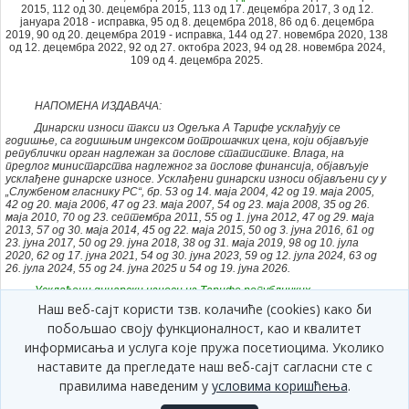
2015, 112 од 30. децембра 2015, 113 од 17. децембра 2017, 3 од 12.
јануара 2018 - исправка, 95 од 8. децембра 2018, 86 од 6. децембра
2019, 90 од 20. децембра 2019 - исправка, 144 од 27. новембра 2020, 138
од 12. децембра 2022, 92 од 27. октобра 2023, 94 од 28. новембра 2024,
109 од 4. децембра 2025.
НАПОМЕНА ИЗДАВАЧА:
Динарски износи такси из Одељка А Тарифе усклађују се
годишње, са годишњим индексом потрошачких цена, који објављује
републички орган надлежан за послове статистике. Влада, на
предлог министарства надлежног за послове финансија, објављује
усклађене динарске износе. Усклађени динарски износи објављени су у
„Службеном гласнику РС“, бр. 53 од 14. маја 2004, 42 од 19. маја 2005,
42 од 20. маја 2006, 47 од 23. маја 2007, 54 од 23. маја 2008, 35 од 26.
маја 2010, 70 од 23. септембра 2011, 55 од 1. јуна 2012, 47 од 29. маја
2013, 57 од 30. маја 2014, 45 од 22. маја 2015, 50 од 3. јуна 2016, 61 од
23. јуна 2017, 50 од 29. јуна 2018, 38 од 31. маја 2019, 98 од 10. јула
2020, 62 од 17. јуна 2021, 54 од 30. јуна 2023, 59 од 12. јула 2024, 63 од
26. јула 2024, 55 од 24. јуна 2025 и 54 од 19. јуна 2026.
Усклађени динарски износи из Тарифе републичких
административних такси
("Службени гласник РС", број 54/2026)
Наш веб-сајт користи тзв. колачиће (cookies) како би
примењују се од првог дана наредног месеца од дана објављивања у
побољшао своју функционалност, као и квалитет
„Службеном гласнику Републике Србије”, односно од 1. јула 2026.
године (види тачку 2. Усклађених динарских износа - 54/2026).
информисања и услуга које пружа посетиоцима. Уколико
наставите да прегледате наш веб-сајт сагласни сте с
I. ОСНОВНЕ ОДРЕДБЕ
правилима наведеним у
условима коришћења
.