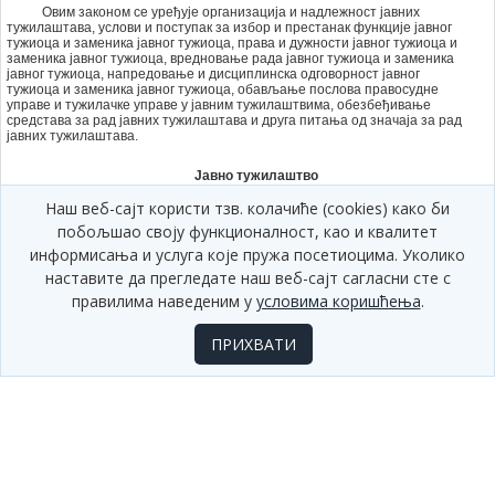
Овим законом се уређује организација и надлежност јавних
тужилаштава, услови и поступак за избор и престанак функције јавног
тужиоца и заменика јавног тужиоца, права и дужности јавног тужиоца и
заменика јавног тужиоца, вредновање рада јавног тужиоца и заменика
јавног тужиоца, напредовање и дисциплинска одговорност јавног
тужиоца и заменика јавног тужиоца, обављање послова правосудне
управе и тужилачке управе у јавним тужилаштвима, обезбеђивање
средстава за рад јавних тужилаштава и друга питања од значаја за рад
јавних тужилаштава.
Јавно тужилаштво
Наш веб-сајт користи тзв. колачиће (cookies) како би
побољшао своју функционалност, као и квалитет
Члан 2.
информисања и услуга које пружа посетиоцима. Уколико
Јавно тужилаштво је самостални државни орган који гони учиниоце
наставите да прегледате наш веб-сајт сагласни сте с
кривичних дела и других кажњивих дела и предузима мере за заштиту
правилима наведеним у
условима коришћења
.
уставности и законитости.
Јавно тужилаштво врши своју функцију на основу Устава, закона,
ПРИХВАТИ
потврђеног међународног уговора и прописа донетог на основу закона.
Оснивање и организација
Члан 3.
Републичко јавно тужилаштво је највише јавно тужилаштво у
Републици Србији.
Седиште Републичког јавног тужилаштва је у Београду.