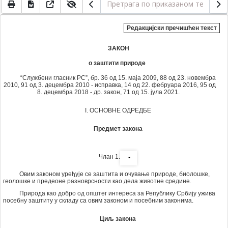
Редакцијски пречишћен текст
ЗАКОН
о заштити природе
“Службени гласник РС”, бр. 36 од 15. маја 2009, 88 од 23. новембра
2010, 91 од 3. децембра 2010 - исправка, 14 од 22. фебруара 2016, 95 од
8. децембра 2018 - др. закон, 71 од 15. јула 2021.
I. ОСНОВНЕ ОДРЕДБЕ
Предмет закона
Члан 1.
Овим законом уређује се заштита и очување природе, биолошке,
геолошке и предеоне разноврсности као дела животне средине.
Природа као добро од општег интереса за Републику Србију ужива
посебну заштиту у складу са овим законом и посебним законима.
Циљ закона