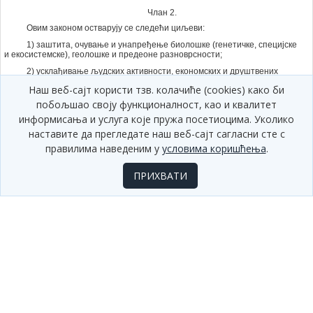
Члан 2.
Овим законом остварују се следећи циљеви:
1) заштита, очување и унапређење биолошке (генетичке, специјске
и екосистемске), геолошке и предеоне разноврсности;
2) усклађивање људских активности, економских и друштвених
развојних планова, програма, основа и пројеката са одрживим
Наш веб-сајт користи тзв. колачиће (cookies) како би
коришћењем обновљивих и необновљивих природних ресурса и
дугорочним очувањем природних екосистема и природне равнотеже;
побољшао своју функционалност, као и квалитет
3) одрживо коришћење и/или управљање природним ресурсима и
информисања и услуга које пружа посетиоцима. Уколико
добрима, обезбеђивање њихове функције уз очување природних
наставите да прегледате наш веб-сајт сагласни сте с
вредности и равнотеже природних екосистема;
правилима наведеним у
условима коришћења
.
4) благовремено спречавање људских активности и делатности
које могу довести до трајног осиромашења биолошке, геолошке и
предеоне разноврсности, као и поремећаја са негативним последицама
ПРИХВАТИ
у природи;
5) утврђивање и праћење стања у природи;
6) унапређење стања нарушених делова природе и предела.
Примена закона
Члан 3.
Одредбе овога закона не примењују се у случају сузбијања и
спречавања непосредне опасности по живот или здравље људи или
имовину, спашавања људи и имовине и то само док трају наведене
околности које се утврђују посебним актом надлежног органа.