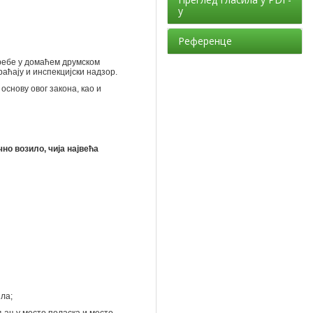
у
Референце
требе у домаћем друмском
аћају и инспекцијски надзор.
основу овог закона, као и
но возило, чија највећа
ла;
вљању место поласка и место