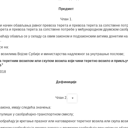
Предмет
Члан 1.
 и начин обављања јавног превоза терета и превоза терета за сопствене по
терета и превоза терета за сопствене потребе у међународном друмском саобр
аћају обавља се у складу са овим законом и подзаконским актима донетим на 
.
се на:
а возилима Војске Србије и министарства надлежног за унутрашње послове;
ља теретним возилом или скупом возила који чини теретно возило и прикључ
.
2018
Дефиниције
Члан 2.
закона, имају следећа значења:
нипулише у саобраћајно-транспортном смислу;
аобраћају
је кретање празног или натовареног теретног возила или скупа вози
умском саобраћају
је превоз терета у друмском саобраћају при чијем се оба