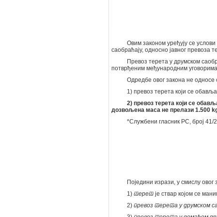
Овим законом уређују се услови
саобраћају, односно јавног превоза 
Превоз терета у друмском саобр
потврђеним међународним уговорима
Одредбе овог закона не односе 
1) превоз терета који се обављ
2) превоз терета који се обав
дозвољена маса не прелази 1.500 kg
*Службени гласник РС, број 41/
Поједини изрази, у смислу овог 
1)
терет
је ствар којом се ма
2)
превоз терета у друмском с
3)
превоз терета у домаћем др