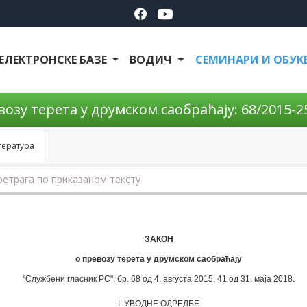
ЕЛЕКТРОНСКЕ БАЗЕ
ВОДИЧ
СЕМИНАРИ И ОБУК
озу терета у друмском саобраћају: 68/2015-25
тература
ЗАКОН
о превозу терета у друмском саобраћају
"Службени гласник РС", бр. 68 од 4. августа 2015, 41 од 31. маја 2018.
I. УВОДНЕ ОДРЕДБЕ