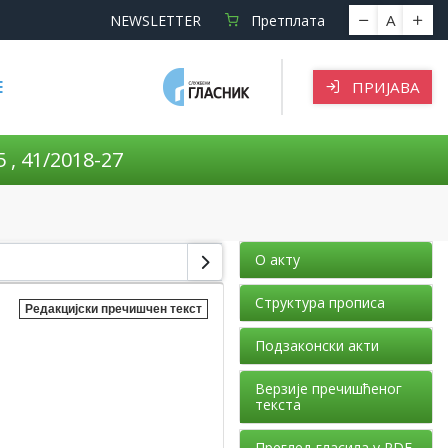
A
NEWSLETTER
Претплата
Е
ПРИЈАВА
 , 41/2018-27
О акту
Структура прописа
Редакцијски пречишчен текст
Подзаконски акти
Верзије пречишћеног
текста
Преглед гласила у PDF-