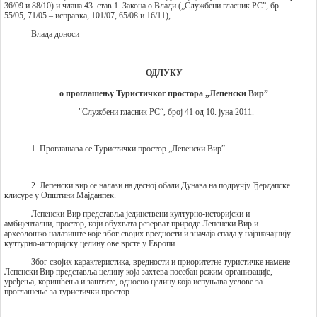
36/09 и 88/10) и члана 43. став 1. Закона о Влади („Службени гласник РС”, бр.
55/05, 71/05 – исправка, 101/07, 65/08 и 16/11),
Влада доноси
ОДЛУКУ
о проглашењу Туристичког простора „Лепенски Вир”
"Службени гласник РС“, број 41 од 10. јуна 2011.
1. Проглашава се Tуристички простор „Лепенски Вир”.
2. Лепенски вир се налази на десној обали Дунава на подручју Ђердапске
клисуре у Oпштини Мајданпек.
Лепенски Вир представља јединствени културно-историјски и
амбијентални, простор, који обухвата резерват природе Лепенски Вир и
археолошко налазиште које због својих вредности и значаја спада у најзначајнију
културно-историјску целину ове врсте у Европи.
Због својих карактеристика, вредности и приоритетне туристичке намене
Лепенски Вир представља целину која захтева посебан режим организације,
уређења, коришћења и заштите, односно целину која испуњава услове за
проглашење за туристички простор.