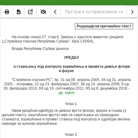
Редакцијски пречишћен текст
На основу члана 27. став 6. Закона о заштити животне средине
(„Службени гласник Републике Србије”, број 135/04),
Влада Републике Србије доноси
УРЕДБУ
о стављању под контролу коришћења и промета дивље флоре
и фауне
"Службени гласник РС", бр. 31 од 08. априла 2005, 45 од 31. априла
2005. - исправка, 22 од 23. фебруара 2007, 38 од 14. априла 2008, 9 од
26. фебруара 2010, 69 од 19. септембра 2011,
95 од 8. децембра 2018 -
др. закон
Члан 1.
Овом уредбом одређују се дивље врсте флоре, фауне и гљива (у
даљем тексту: заштићене врсте) чије се сакупљање из природних
станишта, коришћење и промет ставља под контролу и одређује висина
накнаде за њихово коришћење.
Члан 2.