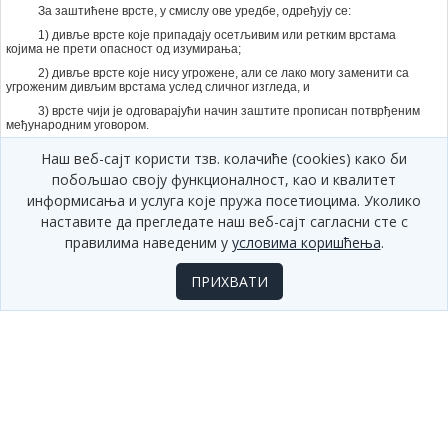
За заштићене врсте, у смислу ове уредбе, одређују се:
1) дивље врсте које припадају осетљивим или ретким врстама
којима не прети опасност од изумирања;
2) дивље врсте које нису угрожене, али се лако могу заменити са
угроженим дивљим врстама услед сличног изгледа, и
3) врсте чији је одговарајући начин заштите прописан потврђеним
међународним уговором.
Заштићене врсте стављене под контролу сакупљања,
Наш веб-сајт користи тзв. колачиће (cookies) како би
коришћења и промета су дивље врсте флоре и гљива наведене у
Прилогу 1 и дивље врсте фауне наведене у Прилогу 2.
побољшао своју функционалност, као и квалитет
информисања и услуга које пружа посетиоцима. Уколико
*Службени гласник РС, број 22/2007
наставите да прегледате наш веб-сајт сагласни сте с
Члан 3.
правилима наведеним у
условима коришћења
.
Сакупљање, коришћење и промет заштићених врста ставља се
под контролу ради обезбеђивања њиховог одрживог коришћења
ПРИХВАТИ
спречавањем сакупљања тих врста из природних станишта у
количинама и на начин којим би се угрозио њихов опстанак у
будућности, структура и стабилност животних заједница.
Члан 4.
Контрола сакупљања, коришћења и промета заштићених врста, у
смислу ове уредбе, обухвата:
1) мере заштите и услове сакупљања, ограничења и забране
сакупљања, коришћења и промета заштићених врста;