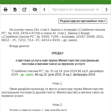
Редаксцијски пречишћен текст
На основу члана 244. став 4. Закона о полицији („Службени гласник
РС”, бр. 6/16, 24/18 и 87/18) и члана 42. став 1. Закона о Влади
(„Службени гласник РС”, бр. 55/05, 71/05 – исправка, 101/07, 65/08, 16/11,
68/12 – УС, 72/12, 7/14 –УС, 44/14 и 30/18 – др. закон),
Влада доноси
УРЕДБУ
о врстама услуга које пружа Министарство унутрашњих
послова и висини такси за пружене услуге
"Службени гласник РС", бр. 51 од 19. јула 2019,
86 од 6. децембра
2019 -
др. закон,
80 од 15. јула 2022, 8 од 2. фебруара 2024.
Члан 1.
Овом уредбом прописују се врсте услуга које пружа Министарство
унутрашњих послова (у даљем тексту: Министарство) и висина такси за
пружене услуге.
Члан 2.
Услуге у смислу члана 1. ове уредбе јесу: