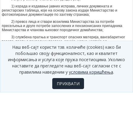
1) израда и издавање јавних исправа, личних докумената и
регистарских таблица, које на основу закона издаје Министарство и
фотокопирање документације по захтеву странака;
2) превоз лица и ствари возилима Министарства за потребе
пресељења и друге потребе запослених и пензионисаних припадника
Министарства и чланова њиховог породичног домаћинства;
3) службена пратња и транспорт опасних материја, вангабаритног
терета, пратња ванредних превоза, оружја, новца, хартија од
вредности, племенитих метала и других драгоцености, уметничких и
Наш веб-сајт користи тзв. колачиће (cookies) како би
других предмета и добара од значаја за Републику Србију, за потребе
побољшао своју функционалност, као и квалитет
Народне банке Србије, пословних банака, установа, организација и
других правних лица;
информисања и услуга које пружа посетиоцима. Уколико
4) ангажовање припадника Министарства, као и службених
наставите да прегледате наш веб-сајт сагласни сте с
животиња и опреме Министарства ради обезбеђивања спортских
правилима наведеним у
условима коришћења
.
приредби и других јавних окупљања у складу са законом, а по захтеву
физичких и правних лица;
ПРИХВАТИ
5) пружање полицијске помоћи у извршењима и поступцима
вансудског намирења, a пo захтеву државних органа или правних или
физичких лица са јавним овлашћењима односно овлашћеног правног
или физичког лица у поступку вансудског намирења, а ради извршења
њихових аката, као и за пружање полицијске помоћи здравственим
установама;
6) ревизија пловила ван подручја граничног прелаза;
7) превоз лица лишених слободе и других лица за потребе судова,
прекршајних судова, завода за извршење кривичних санкција и
Министарства правде, у складу са законом;