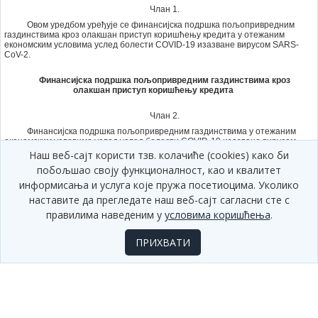
Члан 1.
Овом уредбом уређује се финансијска подршка пољопривредним
газдинствима кроз олакшан приступ коришћењу кредита у отежаним
економским условима услед болести COVID-19 изазване вирусом SARS-
CоV-2.
Финансијска подршка пољопривредним газдинствима кроз
олакшан приступ коришћењу кредита
Члан 2.
Финансијска подршка пољопривредним газдинствима у отежаним
економским условима услед услед болести COVID-19 изазване вирусом
SARS-CоV-2 у складу са овом уредбом, омогућава олакшани приступ
Наш веб-сајт користи тзв. колачиће (cookies) како би
коришћењу кредита, и то за:
побољшао своју функционалност, као и квалитет
1) развој сточарства који обухвата набавку животиња и премију
информисања и услуга које пружа посетиоцима. Уколико
осигурања животиња прописану овом уредбом;
наставите да прегледате наш веб-сајт сагласни сте с
2) развој ратарства, воћарства, виноградарства, повртарства и
правилима наведеним у
условима коришћења
.
цвећарства;
3) инвестициона улагања у пољопривредну механизацију и
ПРИХВАТИ
опрему;
4) набавку хране за животиње;
5) инвестициона улагања у одређене врсте механизације и опреме
која се користи у биљној пољопривредној производњи;
6) ликвидност.