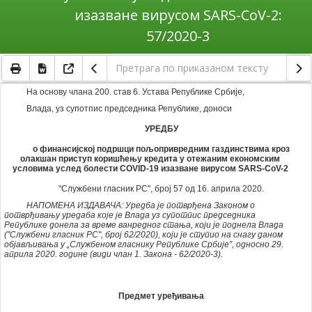
изазване вирусом SARS-CoV-2:
57/2020-3
На основу члана 200. став 6. Устава Републике Србије,
Влада, уз супотпис председника Републике, доноси
УРЕДБУ
o финансијскoj подршци пољопривредним газдинствима кроз
олакшан приступ коришћењу кредита у отежаним економским
условима услед болести COVID-19 изазване вирусом SARS-CoV-2
"Службени гласник РС", број 57 од 16. априла 2020.
НАПОМЕНА ИЗДАВАЧА: Уредба je потврђена Законом о
потврђивању уредаба које је Влада уз супотпис председника
Републике донела за време ванредног стања, који је поднела Влада
("Службени гласник РС", број 62/2020), који је ступио на снагу даном
објављивања у „Службеном гласнику Републике Србије”, односно 29.
априла 2020. године (види члан 1. Закона
-
62/2020-3).
Предмет уређивања