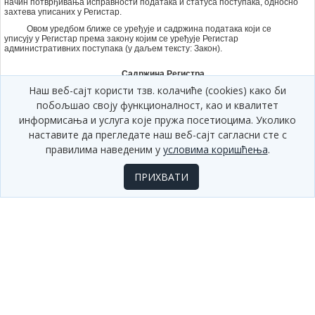
начин потврђивања исправности података и статуса поступака, односно
захтева уписаних у Регистар.
Овом уредбом ближе се уређује и садржина података који се
уписују у Регистар према закону којим се уређује Регистар
административних поступака (у даљем тексту: Закон).
Садржина Регистра
Наш веб-сајт користи тзв. колачиће (cookies) како би
Члан 2.
побољшао своју функционалност, као и квалитет
Регистар, у складу са Законом, садржи:
информисања и услуга које пружа посетиоцима. Уколико
1) податке о свим административним поступцима (у даљем тексту:
наставите да прегледате наш веб-сајт сагласни сте с
поступци);
правилима наведеним у
условима коришћења
.
2) податке о свим административним захтевима (у даљем тексту:
захтеви) који се односе на пословање, а који представљају услов за
ПРИХВАТИ
пословање или пословно настањивање;
3) предлоге за поједностављење поступака или измену
неефикасних прописа;
4) податке о корисницима Регистра, преглед поднетих захтева за
упис, ажурирање и брисање поступка, односно захтева као и архиву
брисаних поступака, односно захтева;
5) aналитичке алате који омогућавају извештавање о поступцима
по органима, по статусима, по називу документа који се у поступку
издаје, по правном основу и другим задатим критеријумима, као и
калкулатор за обрачун трошкова.
Саставни део Регистра чини и јавно доступан Портал Регистра.