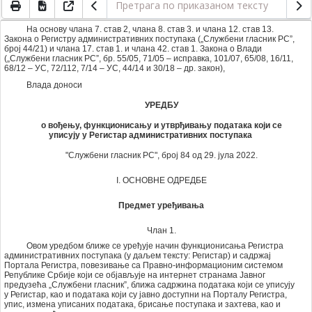
На основу члана 7. став 2, члана 8. став 3. и члана 12. став 13.
Закона о Регистру административних поступака („Службени гласник РС”,
број 44/21) и члана 17. став 1. и члана 42. став 1. Закона о Влади
(„Службени гласник РС”, бр. 55/05, 71/05 – исправка, 101/07, 65/08, 16/11,
68/12 – УС, 72/112, 7/14 – УС, 44/14 и 30/18 – др. закон),
Влада доноси
УРЕДБУ
о вођењу, функционисању и утврђивању података који се
уписују у Регистар административних поступака
"Службени гласник РС", број 84 од 29. јула 2022.
I. ОСНОВНЕ ОДРЕДБЕ
Предмет уређивања
Члан 1.
Овом уредбом ближе се уређује начин функционисања Регистра
административних поступака (у даљем тексту: Регистар) и садржај
Портала Регистра, повезивање са Правно-информационим системом
Републике Србије који се објављује на интернет странама Јавног
предузећа „Службени гласник”, ближа садржина података који се уписују
у Регистар, као и података који су јавно доступни на Порталу Регистра,
упис, измена уписаних података, брисање поступака и захтева, као и