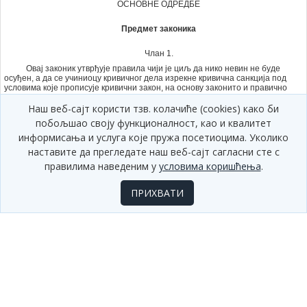
ОСНОВНЕ ОДРЕДБЕ
Предмет законика
Члан 1.
Овај законик утврђује правила чији је циљ да нико невин не буде
осуђен, а да се учиниоцу кривичног дела изрекне кривична санкција под
условима које прописује кривични закон, на основу законито и правично
спроведеног поступка.
Наш веб-сајт користи тзв. колачиће (cookies) како би
Овим закоником утврђују се и правила о условном отпусту,
побољшао своју функционалност, као и квалитет
рехабилитацији, престанку мере безбедности и правних последица
осуде, остваривању права лица неосновано лишеног слободе и
информисања и услуга које пружа посетиоцима. Уколико
неосновано осуђеног, одузимању имовинске користи, решавању
наставите да прегледате наш веб-сајт сагласни сте с
имовинскоправног захтева и издавању потернице и објаве.
правилима наведеним у
условима коришћења
.
Значење израза
ПРИХВАТИ
Члан 2.
Поједини изрази употребљени у овом законику имају следеће
значење:
1) „осумњичени” је лице према коме је због постојања основа
сумње да је учинило кривично дело надлежни државни орган у
предистражном поступку предузео радњу прописану овим закоником и
лице против кога се води истрага;