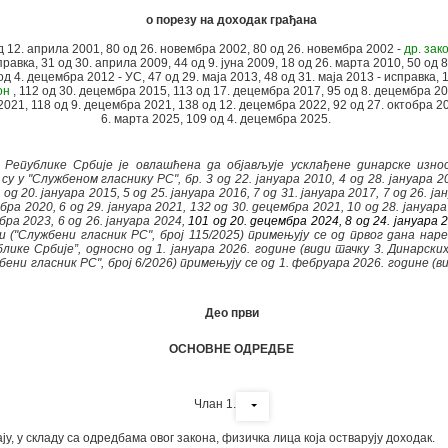
о порезу на доходак грађана
д 12. априла 2001, 80 од 26. новембра 2002,
80 од 26. новембра 2002 -
др. зак
справка, 31 од 30. априла 2009, 44 од 9. јуна 2009, 18 од 26. марта 2010, 50 од 
од 4. децембра 2012 - УС, 47 од 29. маја 2013, 48 од 31. маја 2013 - исправка, 
он
, 112 од 30. децембра 2015, 113 од 17. децембра 2017, 95 од 8. децембра 20
2021, 118 од 9. децембра 2021, 138 од 12. децембра 2022, 92 од 27. октобра 20
6. марта 2025, 109 од 4. децембра 2025.
публике Србије је овлашћена да објављује усклађене динарске износ
 у "Службеном гласнику РС", бр. 3 од 22. јануара 2010, 4 од 28. јануара 201
 од 20. јануара 2015, 5 од 25. јануара 2016, 7 од 31. јануара 2017, 7 од 26. ја
мбра 2020, 6 од 29. јануара 2021, 132 од 30. децембра 2021, 10 од 28. јануар
бра 2023, 6 од 26. јануара 2024,
101 од 20. децембра 2024,
8 од 24. јануара 
си ("Службени гласник РС", број 115/2025) примењују се од првог дана на
ике Србије”, односно од 1. јануара 2026. године (види тачку 3. Динарских
ени гласник РС", број 6/2026) примењују се од 1. фебруара 2026. године (в
Део први
ОСНОВНЕ ОДРЕДБЕ
Члан 1.
у, у складу са одредбама овог закона, физичка лица која остварују доходак.