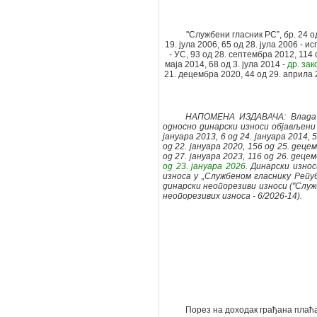
"Службени гласник РС”, бр. 24 о
19. јула 2006, 65 од 28. јула 2006 - и
- УС, 93 од 28. септембра 2012, 114 
маја 2014,
68 од 3. јула 2014 -
др. зак
21. децембра 2020, 44 од 29. априла 
НАПОМЕНА ИЗДАВАЧА: Влада Ре
односно динарски износи објављени су
јануара 2013, 6 од 24. јануара 2014, 5
од 22. јануара 2020, 156 од 25. деце
од 27. јануара 2023, 116 од 26. децем
од 23. јануара 2026
. Динарски изно
износа у „Службеном гласнику Републ
динарски неопорезиви износи ("Служб
неопорезивих износа - 6/2026-14).
Порез на доходак грађана плаћај