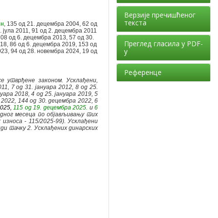
Верзије пречишћеног
текста
он
, 135 од 21. децембра 2004, 62 од
8. јула 2011, 91 од 2. децембра 2011
108 од 6. децембра 2013, 57 од 30.
Преглед гласила у PDF-
18, 86 од 6. децембра 2019, 153 од
у
23, 94 од 28. новембра 2024, 19 од
Референце
е утврђене законом. Усклађени,
1, 7 од 31. јануара 2012, 8 од 25.
нуара 2018, 4 од 25. јануара 2019, 5
а 2022, 144 од 30. децембра 2022, 6
2025,
115 од 19. децембра 2025
.
и
6
редног месеца по објављивању тих
 износа - 115/2025-99). Усклађени
иди тачку 2. Усклађених динарских