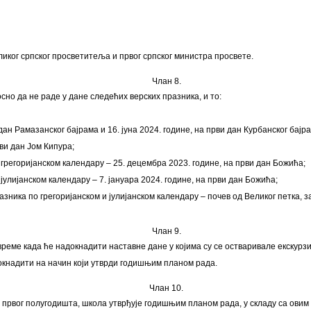
ликог српског просветитеља и првог српског министра просвете.
Члан 8.
сно да не раде у дане следећих верских празника, и то:
ан Рамазанског бајрама и 16. јуна 2024. године, на први дан Курбанског бајр
рви дан Јом Кипура;
 грегоријанском календару – 25. децембра 2023. године, на први дан Божића;
јулијанском календару – 7. јануара 2024. године, на први дан Божића;
зника по грегоријанском и јулијанском календару – почев од Великог петка, з
Члан 9.
еме када ће надокнадити наставне дане у којима су се остваривале екскурзи
докнадити на начин који утврди годишњим планом рада.
Члан 10.
 првог полугодишта, школа утврђује годишњим планом рада, у складу са овим