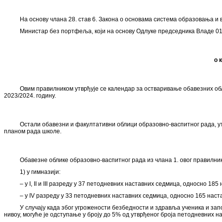
На основу члана 28. став 6. Закона о основама система образовања и вас
Министар без портфеља, који на основу Одлуке председника Владе 01 
o 
Овим правилником утврђује се календар за остваривање обавезних обли
2023/2024. годину.
Остали обавезни и факултативни облици образовно-васпитног рада, у
планом рада школе.
Обавезне облике образовно-васпитног рада из члана 1. овог правилни
1) у гимназији:
– у I, II и III разреду у 37 петодневних наставних седмица, односно 185
– у IV разреду у 33 петодневних наставних седмица, односно 165 наст
У случају када због угрожености безбедности и здравља ученика и за
нивоу, могуће је одступање у броју до 5% од утврђеног броја петодневних 