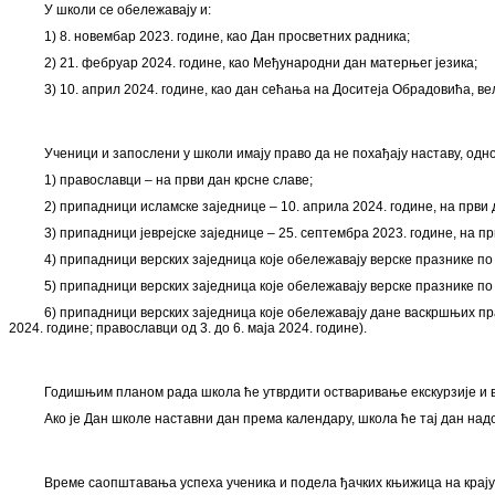
У школи се обележавају и:
1) 8. новембар 2023. године, као Дан просветних радника;
2) 21. фебруар 2024. године, као Међународни дан матерњег језика;
3) 10. април 2024. године, као дан сећања на Доситеја Обрадовића, ве
Ученици и запослени у школи имају право да не похађају наставу, одно
1) православци – на први дан крсне славе;
2) припадници исламске заједнице ‒ 10. априла 2024. године, на први д
3) припадници јеврејске заједнице – 25. септембра 2023. године, на п
4) припадници верских заједница које обележавају верске празнике по
5) припадници верских заједница које обележавају верске празнике по 
6) припадници верских заједница које обележавају дане васкршњих пра
2024. године; православци од 3. до 6. маја 2024. године).
Годишњим планом рада школа ће утврдити остваривање екскурзије и вр
Ако је Дан школе наставни дан према календару, школа ће тај дан на
Време саопштавања успеха ученика и подела ђачких књижица на крају