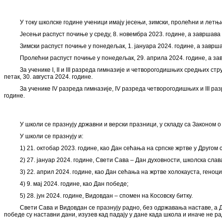
У току школске године ученици имају јесењи, зимски, пролећни и летњи
Јесењи распуст почиње у среду, 8. новембра 2023. године, а завршава с
Зимски распуст почиње у понедељак, 1. јануара 2024. године, а завршав
Пролећни распуст почиње у понедељак, 29. априла 2024. године, а зав
За ученике I, II и III разреда гимназије и четворогодишњих средњих с
петак, 30. августа 2024. године.
За ученике IV разреда гимназије, IV разреда четворогодишњих и III р
године.
У школи се празнују државни и верски празници, у складу са Законом о
У школи се празнују и:
1) 21. октобар 2023. године, као Дан сећања на српске жртве у Другом 
2) 27. јануар 2024. године, Свети Сава – Дан духовности, школска слав
3) 22. април 2024. године, као Дан сећања на жртве холокауста, геноц
4) 9. мај 2024. године, као Дан победе;
5) 28. јун 2024. године, Видовдан – спомен на Косовску битку.
Свети Сава и Видовдан се празнују радно, без одржавања наставе, а Д
победе су наставни дани, изузев кад падају у дане када школа и иначе не ра