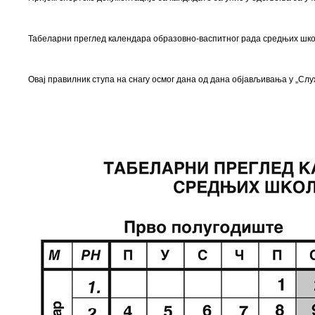
Табеларни преглед календара образовно-васпитног рада средњих школа
Овај правилник ступа на снагу осмог дана од дана објављивања у „Слу