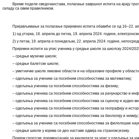
Време поделе сведочанстава, полагање завршног испита на крају тро
складу са овим правилником.
Пријављивање за полагање пријемних испита обавиће се од 16–22. апр
1) од уторка, 16. априла до петка, 19. априла 2024. године, електрон
2) у петак, 19. априла и понедељак, 22. априла 2024. године, непос
Пријемни испити за упис ученика у средње школе за школску 2024/2025.
– средње музичке школе;
– средње балетске школе;
– уметничке школе ликовне области и на образовне профиле у области
– одељења за ученике са посебним способностима за математику;
– одељења ученика са посебним способностима за физику;
– одељења ученика са посебним способностима за рачунарство и инф
– одељења ученика са посебним способностима за сценску и аудио-ви
– одељења ученика са посебним способностима за географију и истори
– одељења ученика са посебним способностима за биологију и хемију;
– одељења за ученике са посебним способностима за филолошке науке (
– средње школе у којима се део наставе одвија на страном језику.
Пријем спортске документације за кандидате за упис у одељења за учен