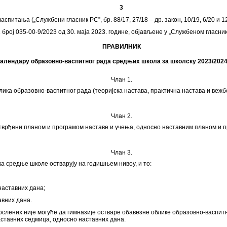
3
питања („Службени гласник РС”, бр. 88/17, 27/18 – др. закон, 10/19, 6/20 и 12
број 035-00-9/2023 од 30. маја 2023. године, објављене у „Службеном гласни
ПРАВИЛНИК
календару образовно-васпитног рада средњих школа за школску 2023/2024
Члан 1.
ка образовно-васпитног рада (теоријска настава, практична настава и вежбе) 
Члан 2.
тврђени планом и програмом наставе и учења, односно наставним планом и пр
Члан 3.
ка средње школе остварују на годишњем нивоу, и то:
 наставних дана;
авних дана.
послених није могуће да гимназије остваре обавезне облике образовно-васпи
наставних седмица, односно наставних дана.