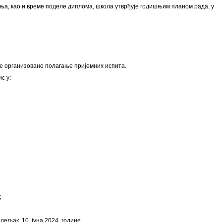
ња, као и време поделе диплома, школа утврђује годишњим планом рада, у
је организовано полагање пријемних испита.
с у:
;
ељак, 10. јуна 2024. године.