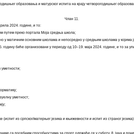
годишњег образовања и матурског испита на крају четворогодишњег образова
Члан 11.
ила 2024. године, и то:
ским путем преко портала Моја средња школа;
редно у матичним основним школама и непосредно у средњим школама у којима 
 годину биће организовани у периоду од 10–19. маја 2024. године, и то за упи
 уметности;
орматику;
зуелну уметност;
ју;
испит из српског/матерњег језика и књижевности и испит из страног језика)
ике са посебним способностима за спорт одржаће се у суботу, 8. јуна и понед