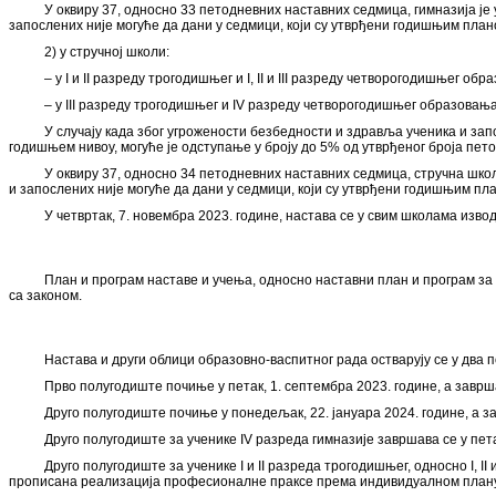
У оквиру 37, односно 33 петодневних наставних седмица, гимназија ј
запослених није могуће да дани у седмици, који су утврђени годишњим пла
2) у стручној школи:
– у I и II разреду трогодишњег и I, II и III разреду четворогодишњег 
– у III разреду трогодишњег и IV разреду четворогодишњег образовањ
У случају када због угрожености безбедности и здравља ученика и за
годишњем нивоу, могуће је одступање у броју до 5% од утврђеног броја пет
У оквиру 37, односно 34 петодневних наставних седмица, стручна шко
и запослених није могуће да дани у седмици, који су утврђени годишњим п
У четвртак, 7. новембра 2023. године, настава се у свим школама изво
План и програм наставе и учења, односно наставни план и програм за 
са законом.
Настава и други облици образовно-васпитног рада остварују се у два 
Прво полугодиште почиње у петак, 1. септембра 2023. године, а заврша
Друго полугодиште почиње у понедељак, 22. јануара 2024. године, a зав
Друго полугодиште за ученике IV разреда гимназије завршава се у пета
Друго полугодиште за ученике I и II разреда трогодишњег, односно I, 
прописана реализација професионалне праксе према индивидуалном плану реа