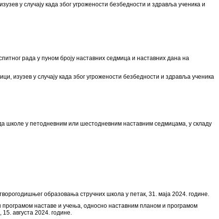
зузев у случају када због угрожености безбедности и здравља ученика и
спитног рада у пуном броју наставних седмица и наставних дана на
ци, изузев у случају када због угрожености безбедности и здравља ученика
 рада школе у петодневним или шестодневним наставним седмицама, у складу
четворогодишњег образовања стручних школа у петак, 31. маја 2024. године.
ом и програмом наставе и учења, односно наставним планом и програмом
15. августа 2024. године.