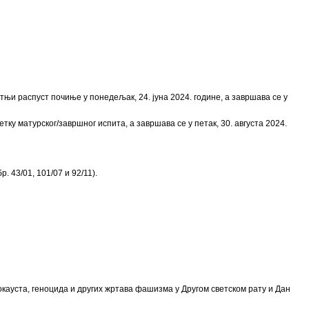
етњи распуст почиње у понедељак, 24. јуна 2024. године, а завршава се у
ку матурског/завршног испита, а завршава се у петак, 30. августа 2024.
 43/01, 101/07 и 92/11).
окауста, геноцида и других жртава фашизма у Другом светском рату и Дан