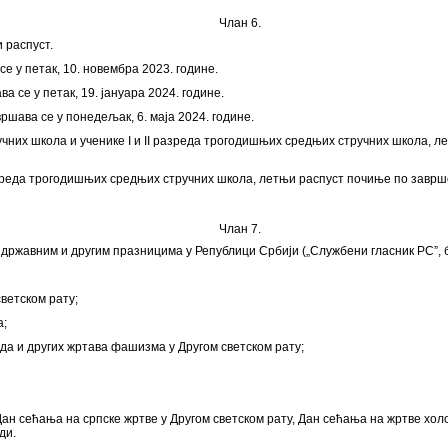
Члан 6.
 распуст.
е у петак, 10. новембра 2023. године.
а се у петак, 19. јануара 2024. године.
ршава се у понедељак, 6. маја 2024. године.
тручних школа и ученике I и II разреда трогодишњих средњих стручних школа, л
азреда трогодишњих средњих стручних школа, летњи распуст почиње по завршет
Члан 7.
 државним и другим празницима у Републици Србији („Службени гласник РС”, бр.
светском рату;
а;
ида и других жртава фашизма у Другом светском рату;
ан сећања на српске жртве у Другом светском рату, Дан сећања на жртве хол
ди.