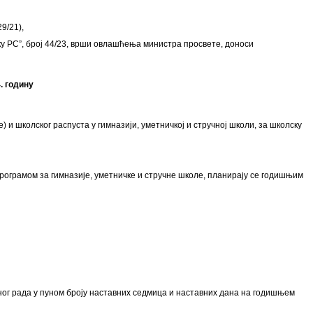
9/21),
ку РС”, број 44/23, врши овлашћења министра просвете, доноси
. годину
и школског распуста у гимназији, уметничкој и стручној школи, за школску
ограмом за гимназије, уметничке и стручне школе, планирају се годишњим
тног рада у пуном броју наставних седмица и наставних дана на годишњем