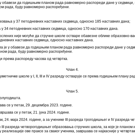
е у обавези да годишњим планом рада равномерно распореди дане у седмици, и
ном рада, буду равномерно распоређени.
образовања у 37 петодневних наставних седмица, односно 185 наставних дана;
а у 34 петодневних наставних седмица, односно 170 наставних дана.
послених није могуће да стручне школе остваре обавезне облике образовно-ва
одневних наставних седмица, односно наставних дана.
ла је у обавези да годишњим планом рада равномерно распореди дане у седми
ланом рада, буду равномерно распоређени.
ди према распореду часова од четвртка.
Члан 4.
уметничке школе у I, II, III и IV разреду остварује се према годишњем плану
Члан 5.
полугодишта.
ва се у петак, 29. децембра 2023. године.
ршава се у петак, 21. јуна 2024. године.
к, 24. маја 2024. године, а за ученике III разреда трогодишњег и IV разреда 
II и III разреда четворогодишњег образовања стручних школа, за које је план
лизације ове праксе за сваког ученика, завршава се најкасније у четвртак, 