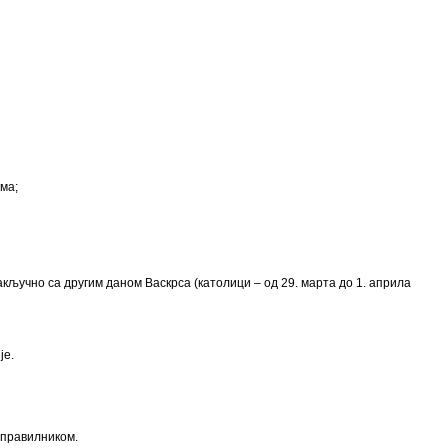
ама;
акључно са другим даном Васкрса (католици – од 29. марта до 1. априла
је.
 правилником.