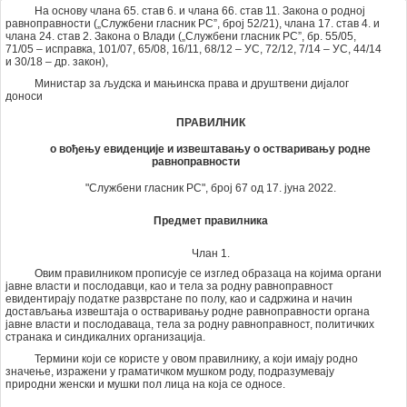
На основу члана 65. став 6. и члана 66. став 11. Закона о родној
равноправности („Службени гласник РС”, број 52/21), члана 17. став 4. и
члана 24. став 2. Закона о Влади („Службени гласник РС”, бр. 55/05,
71/05 – исправка, 101/07, 65/08, 16/11, 68/12 – УС, 72/12, 7/14 – УС, 44/14
и 30/18 – др. закон),
Министар за људска и мањинска права и друштвени дијалог
доноси
ПРАВИЛНИК
о вођењу евиденције и извештавању о остваривању родне
равноправности
"Службени гласник РС", број 67 од 17. јуна 2022.
Предмет правилника
Члан 1.
Овим правилником прописује се изглед образаца на којима органи
јавне власти и послодавци, као и тела за родну равноправност
евидентирају податке разврстане по полу, као и садржина и начин
достављања извештаја о остваривању родне равноправности органа
јавне власти и послодаваца, тела за родну равноправност, политичких
странака и синдикалних организација.
Термини који се користе у овом правилнику, а који имају родно
значење, изражени у граматичком мушком роду, подразумевају
природни женски и мушки пол лица на која се односе.