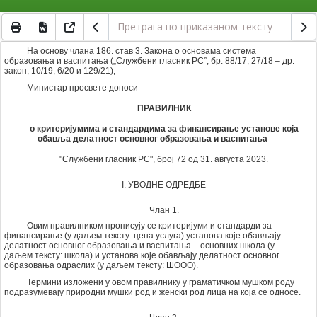
На основу члана 186. став 3. Закона о основама система
образовања и васпитања („Службени гласник РС”, бр. 88/17, 27/18 – др.
закон, 10/19, 6/20 и 129/21),
Министар просвете доноси
ПРАВИЛНИК
о критеријумима и стандардима за финансирање установе која
обавља делатност основног образовања и васпитања
"Службени гласник РС", број 72 од 31. августа 2023.
I. УВОДНЕ ОДРЕДБЕ
Члан 1.
Овим правилником прописују се критеријуми и стандарди за
финансирање (у даљем тексту: цена услуга) установа које обављају
делатност основног образовања и васпитања – основних школа (у
даљем тексту: школа) и установа које обављају делатност основног
образовања одраслих (у даљем тексту: ШООО).
Термини изложени у овом правилнику у граматичком мушком роду
подразумевају природни мушки род и женски род лица на која се односе.