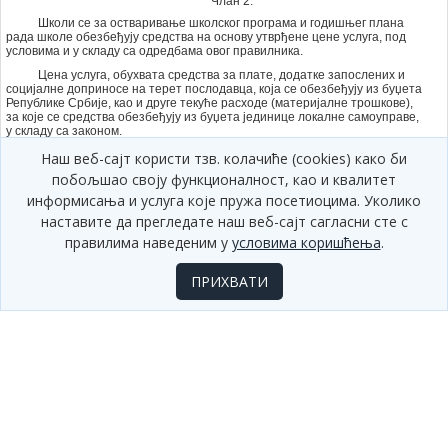
Члан 2.
Школи се за остваривање школског програма и годишњег плана
рада школе обезбеђују средства на основу утврђене цене услуга, под
условима и у складу са одредбама овог правилника.
Цена услуга, обухвата средства за плате, додатке запослених и
социјалне доприносе на терет послодавца, која се обезбеђују из буџета
Републике Србије, као и друге текуће расходе (материјалне трошкове),
за које се средства обезбеђују из буџета јединице локалне самоуправе,
у складу са законом.
Цена услуга утврђује се и обрачунава на почетку сваке школске
Наш веб-сајт користи тзв. колачиће (cookies) како би
године.
побољшао своју функционалност, као и квалитет
Измена цене услуга може се вршити током школске године, када
информисања и услуга које пружа посетиоцима. Уколико
наступе промене неког од елемената на основу којих је утврђена цена
наставите да прегледате наш веб-сајт сагласни сте с
услуга, у складу са законом и овим правилником.
правилима наведеним у
условима коришћења
.
Члан 3.
Утврђивање цене услуга врши се на основу броја радних сати,
ПРИХВАТИ
односно броја запослених за остваривање годишњег плана рада школе,
школског програма, величине и опремљености школе, броја одељења и
група и броја ученика, укупног броја запослених, степена њиховог
образовања и материјалних трошкова.
Школа доставља министарству надлежном за послове образовања
и васпитања (у даљем тексту: Министарство) најкасније до 16.
септембра текуће школске године, извод из годишњег плана рада школе
са елементима потребним за утврђивање цене услуга, а ШОOО до 5.
октобра текуће школске године.