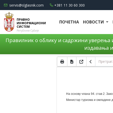
servis@slglasnik.com
+381 11 30 60 300
ПРАВНО
ПОЧЕТНА
НОВОСТИ
ИНФОРМАЦИОНИ
СИСТЕМ
Републике Србије
Правилник о облику и садржини уверења и
издавања и
На основу члана 94. став 2. Зако
Министар туризма и омладине 