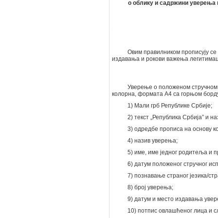
о облику и садржини уверења и
Овим правилником прописују се 
издавања и рокови важења легитимац
Уверење о положеном стручном и
колорна, формата А4 са горњом борду
1) Мали грб Републике Србије;
2) текст „Република Србија” и н
3) одредбе прописа на основу ко
4) назив уверења;
5) име, име једног родитеља и 
6) датум положеног стручног исп
7) познавање страног језика/стр
8) број уверења;
9) датум и место издавања уве
10) потпис овлашћеног лица и с