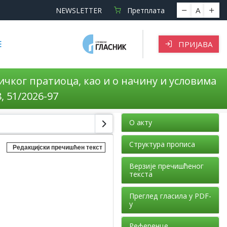
A
NEWSLETTER
Претплата
Е
ПРИЈАВА
чког пратиоца, као и о начину и условима
 51/2026-97
О акту
Структура прописа
Редакцијски пречишћен текст
Верзије пречишћеног
текста
Преглед гласила у PDF-
у
Референце