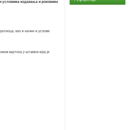
у и условима издавања и роковима
ратиоца, као и начин и услови
нком картону у штампи која је