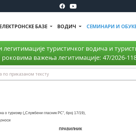
ЕЛЕКТРОНСКЕ БАЗЕ
ВОДИЧ
СЕМИНАРИ И ОБУК
 легитимације туристичког водича и туристи
 роковима важења легитимације: 47/2026-118,
на о туризму („Службени гласник РС”, број 17/19),
доноси
ПРАВИЛНИК