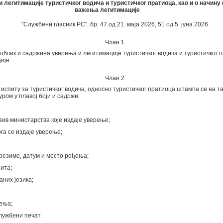
 легитимације туристичког водича и туристичког пратиоца, као и о начин
важења легитимације
"Службени гласник РС", бр. 47 од 21. маја 2026, 51 од 5. јуна 2026.
Члан 1.
облик и садржина уверења и легитимације туристичког водича и туристичког п
ије.
Члан 2.
спиту за туристичког водича, односно туристичког пратиоца штампа се на та
ром у плавој боји и садржи:
азив министарства које издаје уверење;
га се издаје уверење;
презиме, датум и место рођења;
ита;
аних језика;
рења;
лужбени печат.