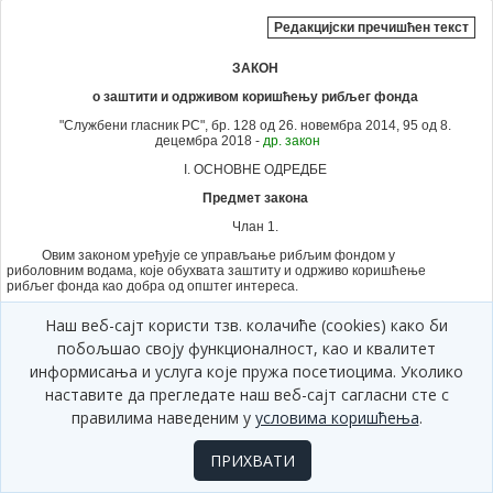
Редакцијски пречишћен текст
ЗАКОН
о заштити и одрживом коришћењу рибљег фонда
"Службени гласник РС", бр. 128 од 26. новембра 2014,
95 од 8.
децембра 2018 -
др. закон
I. ОСНОВНЕ ОДРЕДБЕ
Предмет закона
Члан 1.
Овим законом уређује се управљање рибљим фондом у
риболовним водама, које обухвата заштиту и одрживо коришћење
рибљег фонда као добра од општег интереса.
Управљање рибљим фондом врши се у складу са принципом
Наш веб-сајт користи тзв. колачиће (cookies) како би
одрживог коришћења, који доприноси очувању диверзитета ихтиофауне
и еколошког интегритета водених екосистема.
побољшао своју функционалност, као и квалитет
информисања и услуга које пружа посетиоцима. Уколико
На риболовне воде у границама заштићеног подручја природе, као
и на заштићене врсте и покретна заштићена природна документа,
наставите да прегледате наш веб-сајт сагласни сте с
примењују се и прописи којима се уређује заштита природе ако овим
правилима наведеним у
условима коришћења
.
законом није друкчије одређено.
Рибљи фонд у риболовним водама је у државној својини.
ПРИХВАТИ
Значење израза