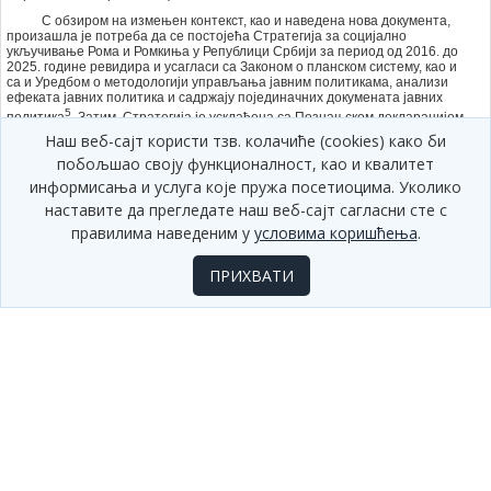
С обзиром на измењен контекст, као и наведена нова документа,
произашла је потреба да се постојећа Стратегија за социјално
укључивање Рома и Ромкиња у Републици Србији за период од 2016. до
2025. године ревидира и усагласи са Законом о планском систему, као и
са и Уредбом о методологији управљања јавним политикама, анализи
ефеката јавних политика и садржају појединачних докумената јавних
5
политика
. Затим, Стратегија је усклађена са Познањском декларацијом
и ЕУ Стратешким оквиром за Роме.
Наш веб-сајт користи тзв. колачиће (cookies) како би
Министарство за људска и мањинска права и друштвени дијалог
побољшао своју функционалност, као и квалитет
покренуло је иницијативу за ревизију Стратегије за социјално
информисања и услуга које пружа посетиоцима. Уколико
укључивање Рома и Ромкиња у Републици Србији за период од 2016. до
2025. године, као надлежни предлагач, а у складу са чланом 29. став 1.
наставите да прегледате наш веб-сајт сагласни сте с
Закона о планском систему Републике Србије. У складу са наведеним
правилима наведеним у
условима коришћења
.
документима, период спровођења Стратегије је од 2022. до 2030.
6
године.
ПРИХВАТИ
Стратегија за социјално укључивање Рома и Ромкиња у Републици
Србији за период од 2022–2030. године (у даљем тексту: Стратегија) је
усаглашена на нивоу Стручне групе Координационог тела за
унапређење положаја и социјално укључивање Рома и Ромкиња и
праћење реализације Стратегије за социјално укључивање Рома и
Ромкиња у Републици Србији (у даљем тексту: Координационо тело).
Стручну групу чине представници:
– Министарства просвете науке и технолошког развоја;
– Министарства за рад запошљавање, борачка и социјална
питања;
– Министарства здравља;