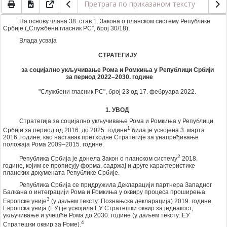
На основу члана 38. став 1. Закона о планском систему Републике
Србије („Службени гласник РС”, број 30/18),
Влада усваја
СТРАТЕГИЈУ
за социјално укључивање Рома и Ромкиња у Републици Србији
за период 2022–2030. године
"Службени гласник РС", број 23 од 17. фебруара 2022.
1. УВОД
Стратегија за социјално укључивање Рома и Ромкиња у Републици
1
Србији за период од 2016. до 2025. године
била је усвојена 3. марта
2016. године, као наставак претходне Стратегије за унапређивање
положаја Рома 2009–2015. године.
2
Република Србија је донела Закон о планском систему
2018.
године, којим се прoписују форма, садржај и друге карактеристике
планских докумената Републике Србије.
Република Србија се придружила Декларацији партнера Западног
Балкана о интеграцији Рома и Ромкиња у оквиру процеса проширења
3
Европске уније
(у даљем тексту: Познањска декларација) 2019. године.
Европска унија (ЕУ) је усвојила ЕУ Стратешки оквир за једнакост,
укључивање и учешће Рома до 2030. године (у даљем тексту: ЕУ
4
Стратешки оквир за Роме).